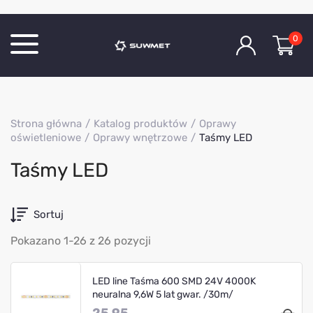
0
Katalog produktów
Strona główna
Katalog produktów
Oprawy
O Firmie
oświetleniowe
Oprawy wnętrzowe
Taśmy LED
Aktualności
Taśmy LED
Kontakt
Sortuj
Pokazano 1-26 z 26 pozycji
LED line Taśma 600 SMD 24V 4000K
neuralna 9,6W 5 lat gwar. /30m/
25.95