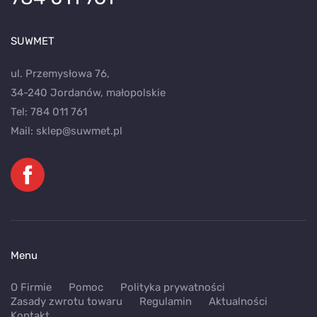
SUWMET
ul. Przemysłowa 76,
34-240 Jordanów, małopolskie
Tel:
784 011 761
Mail:
sklep@suwmet.pl
Menu
O Firmie
Pomoc
Polityka prywatności
Zasady zwrotu towaru
Regulamin
Aktualności
Kontakt