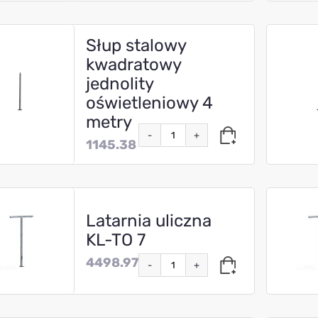
Słup stalowy
kwadratowy
jednolity
oświetleniowy 4
metry
-
+
1145.38
Latarnia uliczna
KL-TO 7
4498.97
-
+