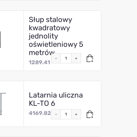
Słup stalowy
kwadratowy
jednolity
oświetleniowy 5
metrów
-
+
1289.41
Latarnia uliczna
KL-TO 6
4169.82
-
+