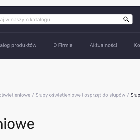

talog produktów
O Firmie
Aktualności
Ko
oświetleniowe
Słupy oświetleniowe i osprzęt do słupów
Słu
niowe