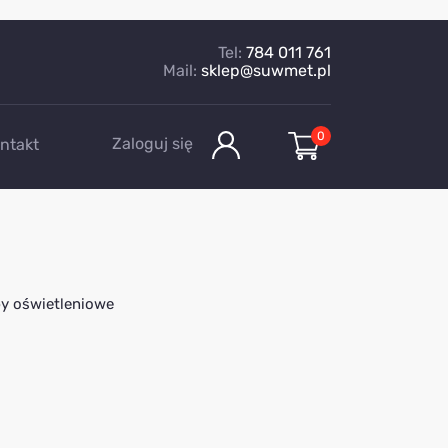
Tel:
784 011 761
Mail:
sklep@suwmet.pl
0
Zaloguj się
ntakt
py oświetleniowe