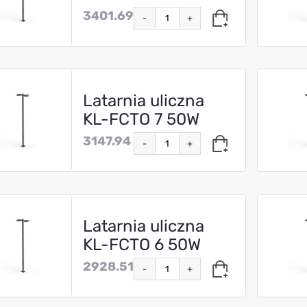
3401.69
-
+
Latarnia uliczna
KL-FCTO 7 50W
3147.94
-
+
Latarnia uliczna
KL-FCTO 6 50W
2928.51
-
+