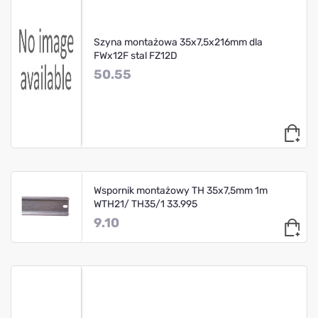
Szyna montażowa 35x7,5x216mm dla
FWx12F stal FZ12D
50.55
Wspornik montażowy TH 35x7,5mm 1m
WTH21/ TH35/1 33.995
9.10