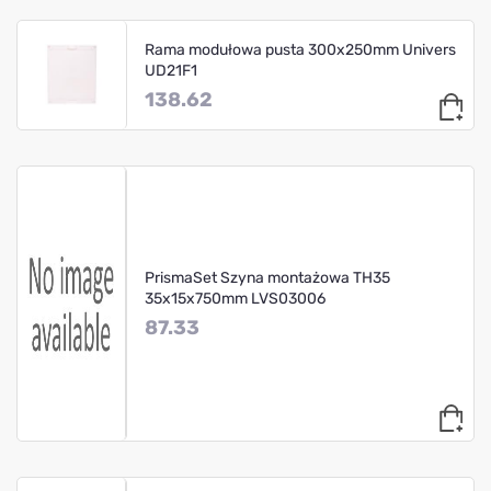
Rama modułowa pusta 300x250mm Univers
UD21F1
138.62
PrismaSet Szyna montażowa TH35
35x15x750mm LVS03006
87.33