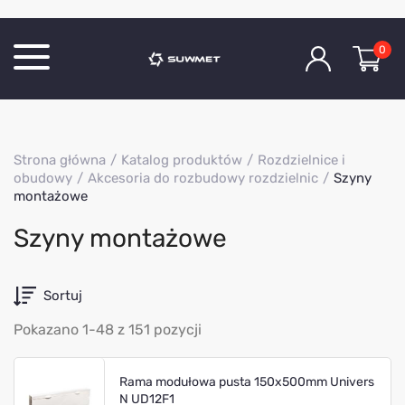
0
Katalog produktów
Strona główna
Katalog produktów
Rozdzielnice i
O Firmie
obudowy
Akcesoria do rozbudowy rozdzielnic
Szyny
montażowe
Aktualności
Kontakt
Szyny montażowe
Sortuj
Pokazano 1-48 z 151 pozycji
Rama modułowa pusta 150x500mm Univers
N UD12F1