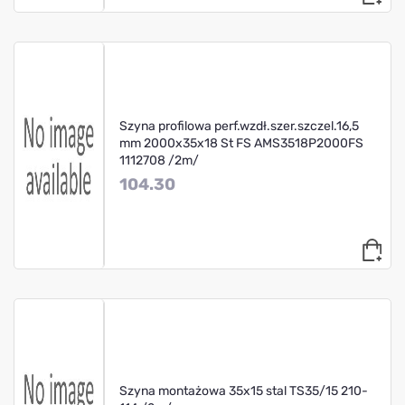
Szyna profilowa perf.wzdł.szer.szczel.16,5
mm 2000x35x18 St FS AMS3518P2000FS
1112708 /2m/
104.30
Szyna montażowa 35x15 stal TS35/15 210-