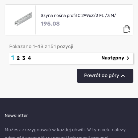
Szyna nośna profil C 2996Z/3 FL /3 M/
195.08
Pokazano 1-48 z 151 pozycji
1

Następny
2
3
4

Powrót do góry
Newsletter
Możesz zrezygnować w każdej chwili. W tym celu należy