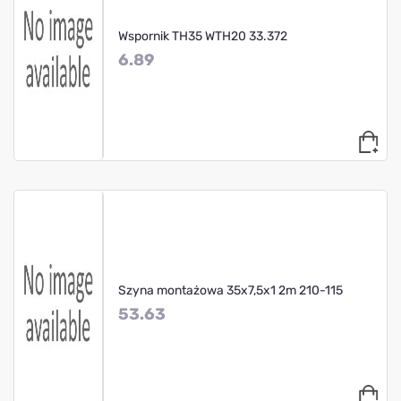
Wspornik TH35 WTH20 33.372
6.89
Szyna montażowa 35x7,5x1 2m 210-115
53.63