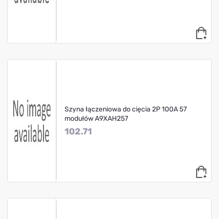
Szyna łączeniowa do cięcia 2P 100A 57
modułów A9XAH257
102.71