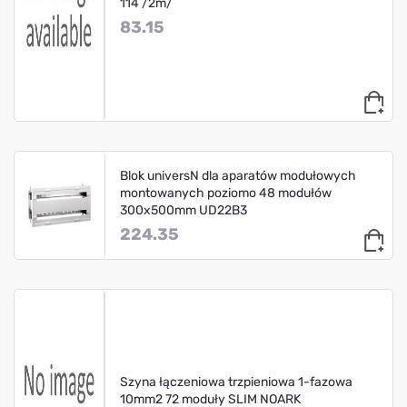
114 /2m/
83.15
Blok universN dla aparatów modułowych
montowanych poziomo 48 modułów
300x500mm UD22B3
224.35
Szyna łączeniowa trzpieniowa 1-fazowa
10mm2 72 moduły SLIM NOARK