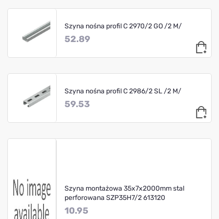
Szyna nośna profil C 2970/2 GO /2 M/
52.89
Szyna nośna profil C 2986/2 SL /2 M/
59.53
Szyna montażowa 35x7x2000mm stal
perforowana SZP35H7/2 613120
10.95