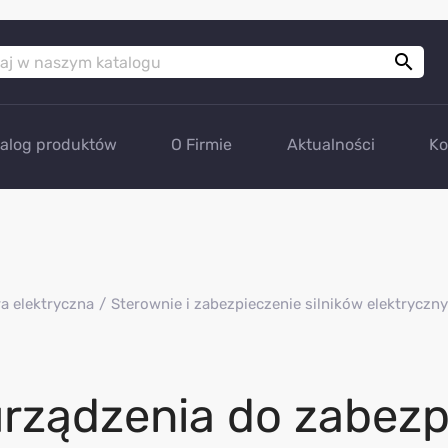

talog produktów
O Firmie
Aktualności
Ko
a elektryczna
Sterownie i zabezpieczenie silników elektryczn
urządzenia do zabezp