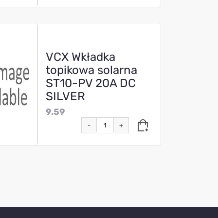
VCX Wkładka
topikowa solarna
ST10-PV 20A DC
SILVER
9.59
-
+