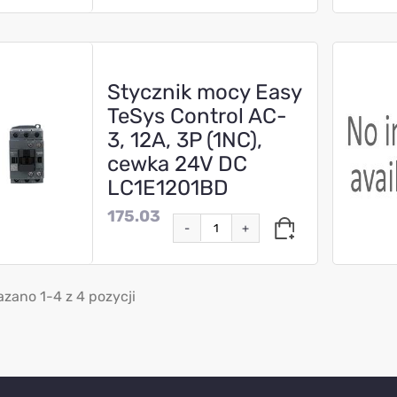
Stycznik mocy Easy
TeSys Control AC-
3, 12A, 3P (1NC),
cewka 24V DC
LC1E1201BD
175.03
-
+
zano 1-4 z 4 pozycji