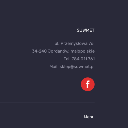
SUWMET
ul. Przemysłowa 76,
34-240 Jordanów, małopolskie
Tel:
784 011 761
Mail:
sklep@suwmet.pl
Menu