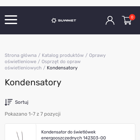
0
Katalog produktów
Strona główna
Katalog produktów
Oprawy
O Firmie
oświetleniowe
Osprzęt do opraw
oświetleniowych
Kondensatory
Aktualności
Kontakt
Kondensatory
Sortuj
Pokazano 1-7 z 7 pozycji
Kondensator do świetlówek
energooszczednych 142303-00