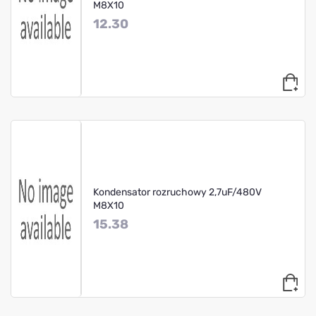
M8X10
12.30
Kondensator rozruchowy 2,7uF/480V
M8X10
15.38