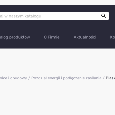

talog produktów
O Firmie
Aktualności
Ko
nice i obudowy
Rozdział energii i podłączenie zasilania
Płas