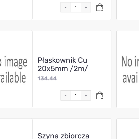
-
+
Płaskownik Cu
20x5mm /2m/
134.44
-
+
Szyna zbiorcza