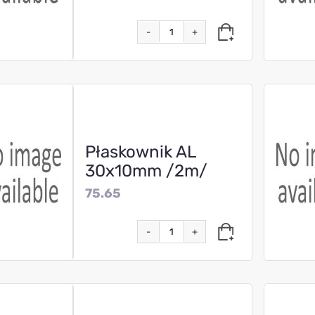
-
+
Płaskownik AL
30x10mm /2m/
75.65
-
+