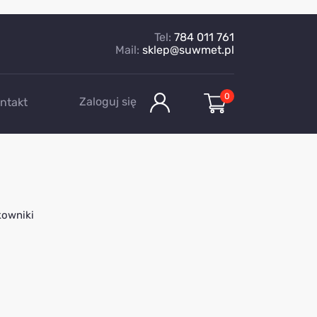
Tel:
784 011 761
Mail:
sklep@suwmet.pl
0
Zaloguj się
ntakt
kowniki