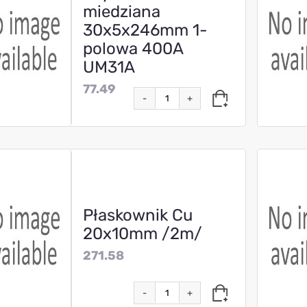
miedziana
30x5x246mm 1-
polowa 400A
UM31A
77.49
-
+
Płaskownik Cu
20x10mm /2m/
271.58
-
+