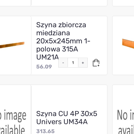
Szyna zbiorcza
miedziana
20x5x245mm 1-
polowa 315A
UM21A
-
+
56.09
Szyna CU 4P 30x5
Univers UM34A
313.65