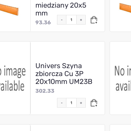
miedziany 20x5
mm
-
+
93.36
Univers Szyna
zbiorcza Cu 3P
20x10mm UM23B
302.33
-
+