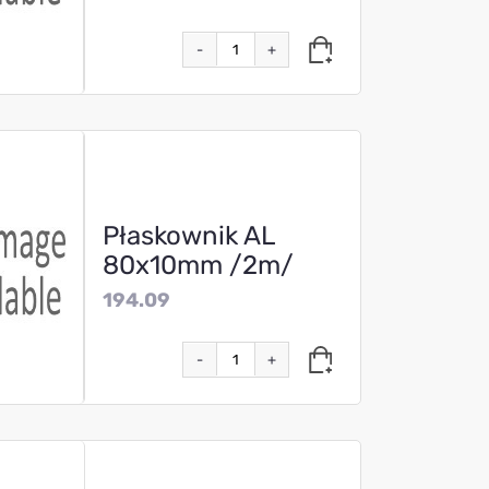
-
+
Płaskownik AL
80x10mm /2m/
194.09
-
+