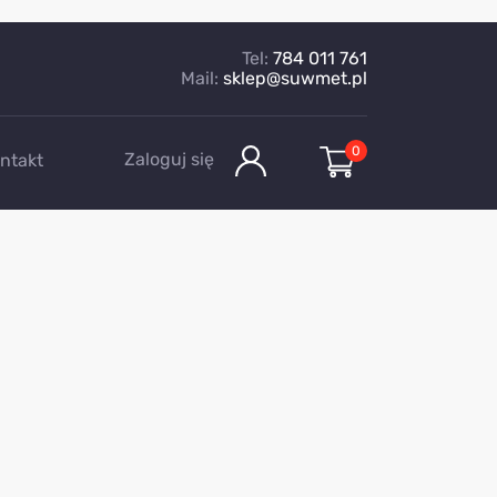
Tel:
784 011 761
Mail:
sklep@suwmet.pl
0
Zaloguj się
ntakt