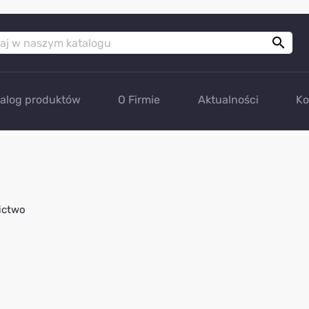

talog produktów
O Firmie
Aktualności
Ko
ictwo