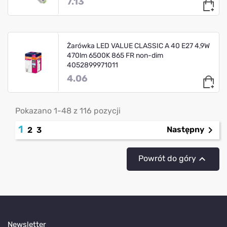
7.13
Żarówka LED VALUE CLASSIC A 40 E27 4,9W
470lm 6500K 865 FR non-dim
4052899971011
4.06
Pokazano 1-48 z 116 pozycji
1

Następny
2
3

Powrót do góry
Newsletter