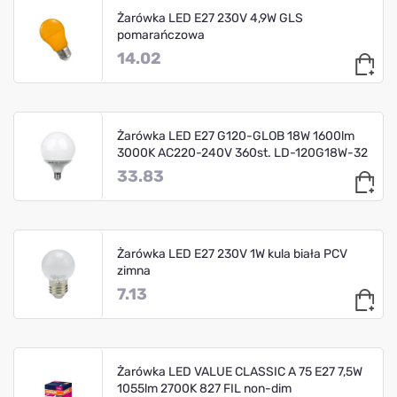
Żarówka LED E27 230V 4,9W GLS
pomarańczowa
14.02
Żarówka LED E27 G120-GLOB 18W 1600lm
3000K AC220-240V 360st. LD-120G18W-32
33.83
Żarówka LED E27 230V 1W kula biała PCV
zimna
7.13
Żarówka LED VALUE CLASSIC A 75 E27 7,5W
1055lm 2700K 827 FIL non-dim