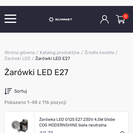
0
Katalog produktów
Strona główna
Katalog produktów
Źródła światła
O Firmie
Żarówki LED
Żarówki LED E27
Aktualności
Żarówki LED E27
Kontakt
Sortuj
Pokazano 1-48 z 116 pozycji
Żarówka LED G125 E27 230V 4,5W Globe
COG MODERNSHINE biała neutralna
40.71