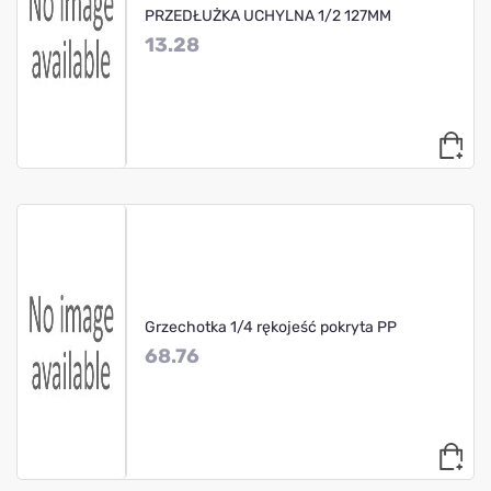
PRZEDŁUŻKA UCHYLNA 1/2 127MM
13.28
Grzechotka 1/4 rękojeść pokryta PP
68.76