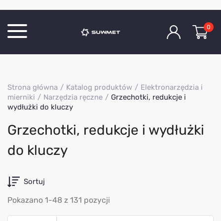
0
Katalog produktów
Strona główna
Katalog produktów
Elektronarzędzia i
O Firmie
mierniki
Narzędzia ręczne
Grzechotki, redukcje i
wydłużki do kluczy
Aktualności
Kontakt
Grzechotki, redukcje i wydłużki
do kluczy
Sortuj
Pokazano 1-48 z 131 pozycji