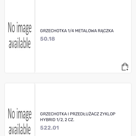
GRZECHOTKA 1/4 METALOWA RĄCZKA
50.18
GRZECHOTKA I PRZEDŁUŻACZ ZYKLOP
HYBRID 1/2, 2 CZ.
522.01