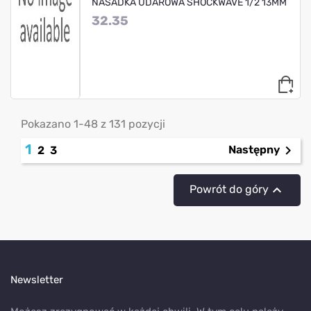
NASADKA UDAROWA SHOCKWAVE 1/2 13MM
32.35
Pokazano 1-48 z 131 pozycji
1

Następny
2
3

Powrót do góry
Newsletter