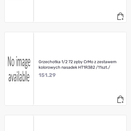
Grzechotka 1/2 72 zęby CrMo z zestawem
kolorowych nasadek HT1R382 /11szt./
151.29