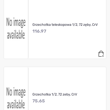
Grzechotka teleskopowa 1/2, 72 zęby, CrV
116.97
Grzechotka 1/2, 72 zeby, CrV
75.65