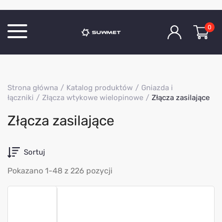
0
Katalog produktów
Strona główna
Katalog produktów
Gniazda i
O Firmie
łączniki
Złącza wtykowe wielopinowe
Złącza zasilające
Aktualności
Złącza zasilające
Kontakt
Sortuj
Pokazano 1-48 z 226 pozycji