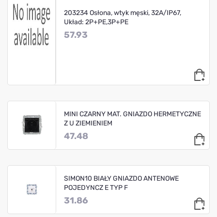
203234 Osłona, wtyk męski, 32A/IP67,
Układ: 2P+PE,3P+PE
57.93
MINI CZARNY MAT. GNIAZDO HERMETYCZNE
Z U ZIEMIENIEM
47.48
SIMON10 BIAŁY GNIAZDO ANTENOWE
POJEDYNCZ E TYP F
31.86