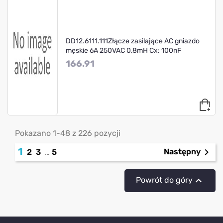
DD12.6111.111Złącze zasilające AC gniazdo
męskie 6A 250VAC 0,8mH Cx: 100nF
166.91
Pokazano 1-48 z 226 pozycji
1

Następny
2
3
…
5

Powrót do góry