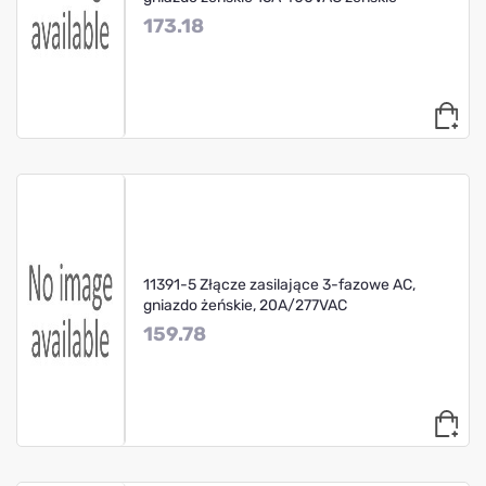
173.18
11391-5 Złącze zasilające 3-fazowe AC,
gniazdo żeńskie, 20A/277VAC
159.78