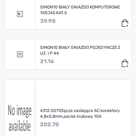
SIMON10 BIAŁY GNIAZDO KOMPUTEROWE
1XRJ45 KAT.5
39.98
SIMON10 BIAŁY GNIAZDO POJEDYNCZE Z
UZ. I P 44
21.16
4312.0011Złącze zasilające AC konektory
4,8x0,8mm,zacisk śrubowy 10A
202.70