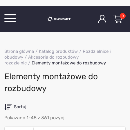
0
Katalog produktów
Strona główna
Katalog produktów
Rozdzielnice i
O Firmie
obudowy
Akcesoria do rozbudowy
rozdzielnic
Elementy montażowe do rozbudowy
Aktualności
Kontakt
Elementy montażowe do
rozbudowy
Sortuj
Pokazano 1-48 z 361 pozycji