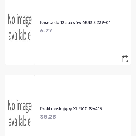
Kaseta do 12 spawów 6833 2 239-01
6.27
Profil maskujący XLFA10 196415
38.25