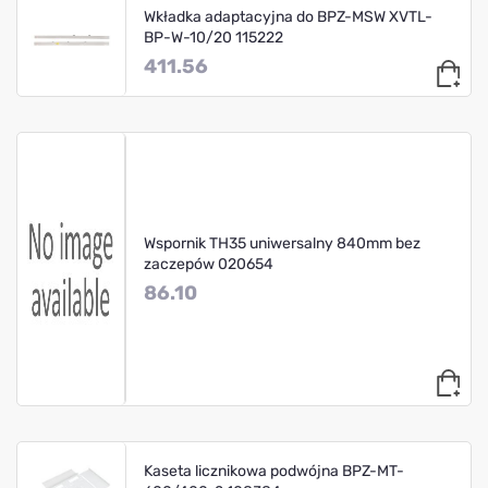
Wkładka adaptacyjna do BPZ-MSW XVTL-
BP-W-10/20 115222
411.56
Wspornik TH35 uniwersalny 840mm bez
zaczepów 020654
86.10
Kaseta licznikowa podwójna BPZ-MT-