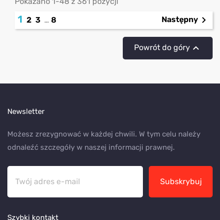
Pokazano 1-48 z 361 pozycji
1

Następny
2
3
…
8

Powrót do góry
Newsletter
Możesz zrezygnować w każdej chwili. W tym celu należy
odnaleźć szczegóły w naszej informacji prawnej.
Subskrybuj
Szybki kontakt