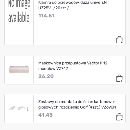
Klamra do przewodów, duża universN
UZ25V1 /20szt./
114.51
Maskownica przepustowa Vector II 12
modułów VZ747
26.20
Zestawy do montażu do ścian kartonowo-
gipsowych rozdzielnic Golf (4szt.) VZ696N
41.45