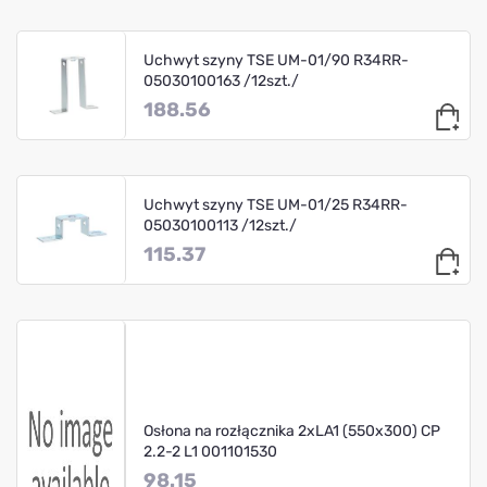
Uchwyt szyny TSE UM-01/90 R34RR-
05030100163 /12szt./
188.56
Uchwyt szyny TSE UM-01/25 R34RR-
05030100113 /12szt./
115.37
Osłona na rozłącznika 2xLA1 (550x300) CP
2.2-2 L1 001101530
98.15