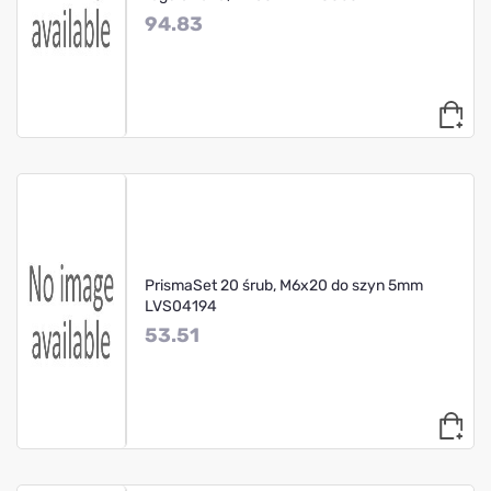
94.83
PrismaSet 20 śrub, M6x20 do szyn 5mm
LVS04194
53.51