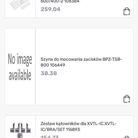
600/400-2 108384
259.04
Szyna do mocowania zacisków BPZ-TSB-
800 106449
38.38
Zestaw kątowników dla XVTL-IC XVTL-
IC/BRA/SET 116893
154.73