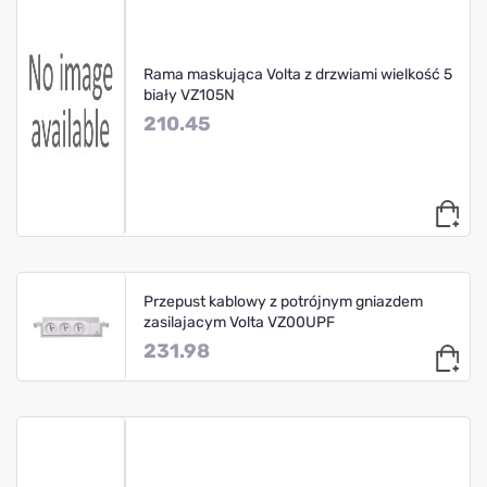
Rama maskująca Volta z drzwiami wielkość 5
biały VZ105N
210.45
Przepust kablowy z potrójnym gniazdem
zasilajacym Volta VZ00UPF
231.98