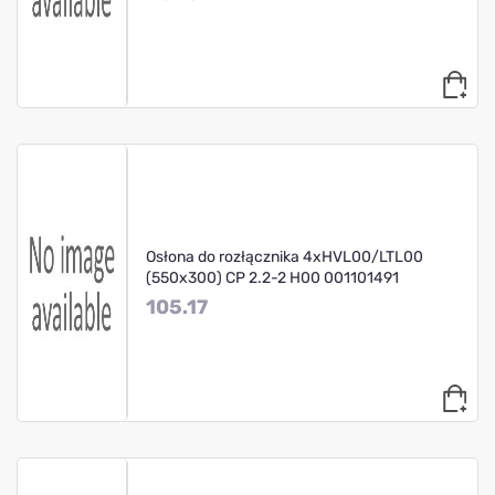
Osłona do rozłącznika 4xHVL00/LTL00
(550x300) CP 2.2-2 H00 001101491
105.17