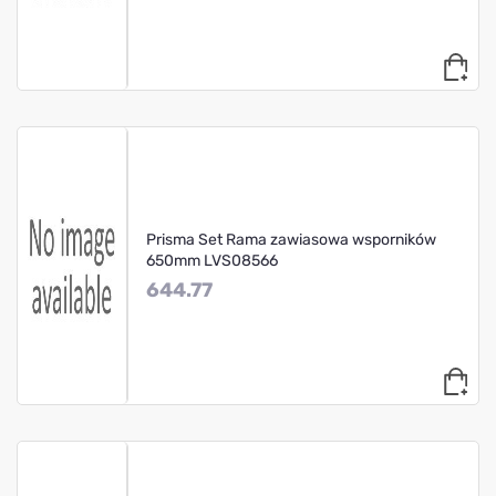
Prisma Set Rama zawiasowa wsporników
650mm LVS08566
644.77