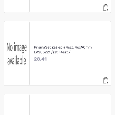
PrismaSet Zaślepki 4szt. 46x90mm
LVS03221 /szt.=4szt./
28.41