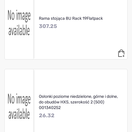
Rama stojąca 8U Rack 19Flatpack
307.25
Osłonki poziome niedzielone, górne i dolne,
do obudów HXS, szerokość 2 (500)
001340252
26.32