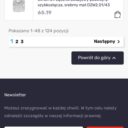
szybkozłącza, srebrny mat DZW2.01/43
65.19
Pokazano 1-48 z 124 pozycji
1

Następny
2
3

Powrót do góry
Newsletter
Możesz zrezygnować w każdej chwili. W tym celu należy
odnaleźć szczegóły w naszej informacji prawnej.