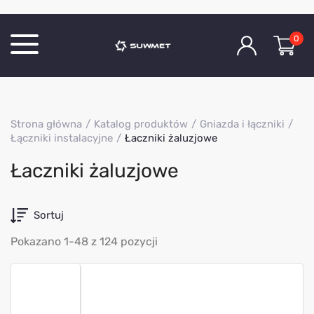
0
Katalog produktów
Strona główna
Katalog produktów
Gniazda i łączniki
O Firmie
Łączniki instalacyjne
Łaczniki żaluzjowe
Aktualności
Łaczniki żaluzjowe
Kontakt
Sortuj
Pokazano 1-48 z 124 pozycji