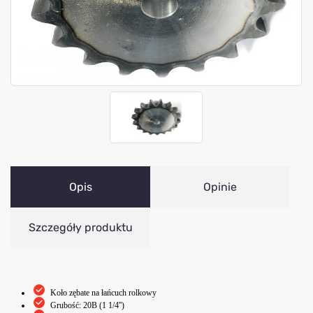
Opis
Opinie
Szczegóły produktu
Koło zębate na łańcuch rolkowy
Grubość: 20B (1 1/4'')