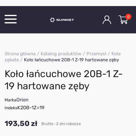
0
Katalog produktów
Strona główna
Katalog produktów
Przemysł
Koła
O Firmie
zębate
Koło łańcuchowe 20B-1 Z-19 hartowane zęby
Aktualności
Koło łańcuchowe 20B-1 Z-
Kontakt
19 hartowane zęby
Orion
Marka
K20B-1Z=19
Indeks
193,50 zł
Brutto
2 dni robocze