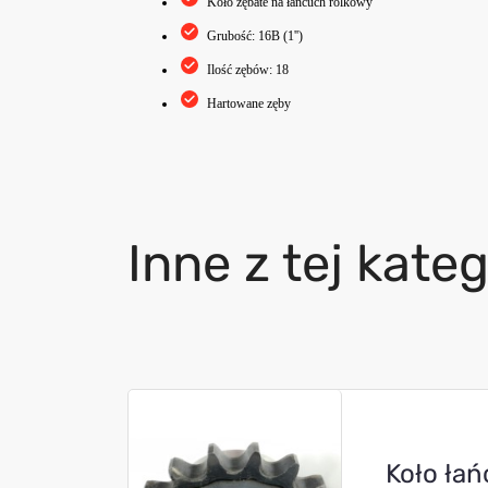
Koło zębate na łańcuch rolkowy
Grubość: 16B (1'')
Ilość zębów: 18
Hartowane zęby
Inne z tej kateg
Koło ła