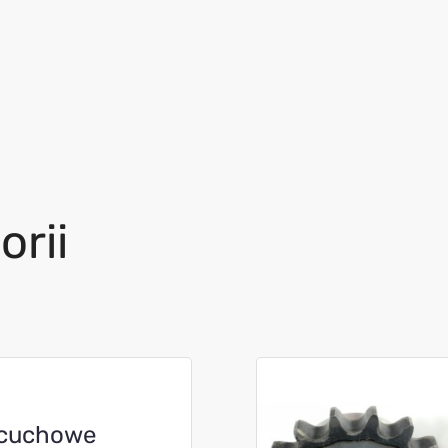
orii
ńcuchowe