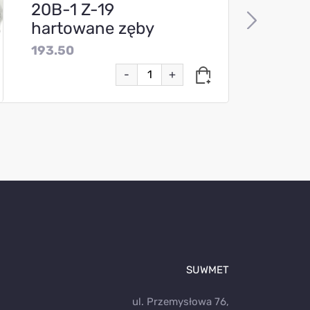
20B-1 Z-19
hartowane zęby
193.50
-
+
SUWMET
ul. Przemysłowa 76,