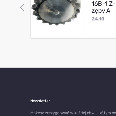
16B-1 Z
zęby A
24.10
Newsletter
Możesz zrezygnować w każdej chwili. W tym ce