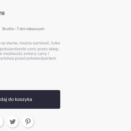
18
Brutto
7 dni roboczych
 na stanie, można zamówić, tylko
potwierdzenie ceny przez sklep.
e możliwość zmiany ceny i
aństwa przed potwierdzeniem
daj do koszyka