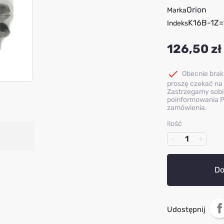
Orion
Marka
K16B-1Z=
Indeks
126,50 zł

Obecnie brak
proszę czekać na 
Zastrzegamy sobi
poinformowania P
zamówienia.
Ilość
Do
Udostępnij