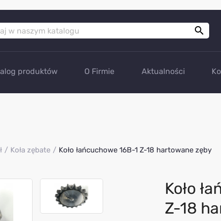

talog produktów
O Firmie
Aktualności
Ko
ł
Koła zębate
Koło łańcuchowe 16B-1 Z-18 hartowane zęby
Koło ł
Z-18 h