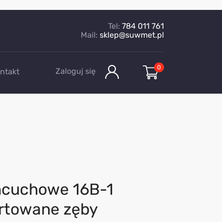
Tel:
784 011 761
Mail:
sklep@suwmet.pl
0
Zaloguj się
ntakt
ańcuchowe 16B-1
artowane zęby