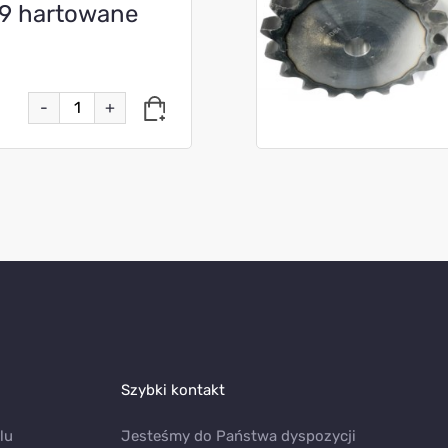
-9 hartowane
-
+
Szybki kontakt
lu
Jesteśmy do Państwa dyspozycji