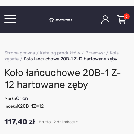
0
Katalog produktów
Strona główna
Katalog produktów
Przemysł
Koła
O Firmie
zębate
Koło łańcuchowe 20B-1 Z-12 hartowane zęby
Aktualności
Koło łańcuchowe 20B-1 Z-
Kontakt
12 hartowane zęby
Orion
Marka
K20B-1Z=12
Indeks
117,40 zł
Brutto
2 dni robocze