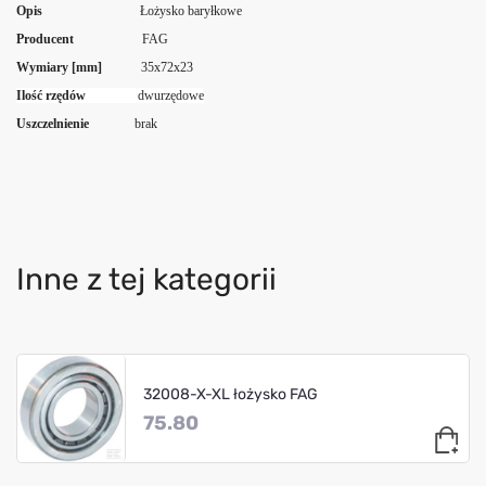
Opis
Łożysko baryłkowe
Producent
FAG
Wymiary [mm]
35x72x23
Ilość rzędów
dwurzędowe
Uszczelnienie
brak
Inne z tej kategorii
32008-X-XL łożysko FAG
75.80