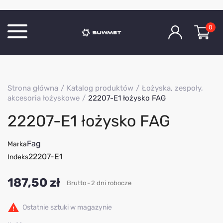
0
Katalog produktów
Strona główna
Katalog produktów
Łożyska, zespoły,
O Firmie
akcesoria łożyskowe
22207-E1 łożysko FAG
Aktualności
22207-E1 łożysko FAG
Kontakt
Fag
Marka
22207-E1
Indeks
187,50 zł
Brutto
2 dni robocze

Ostatnie sztuki w magazynie