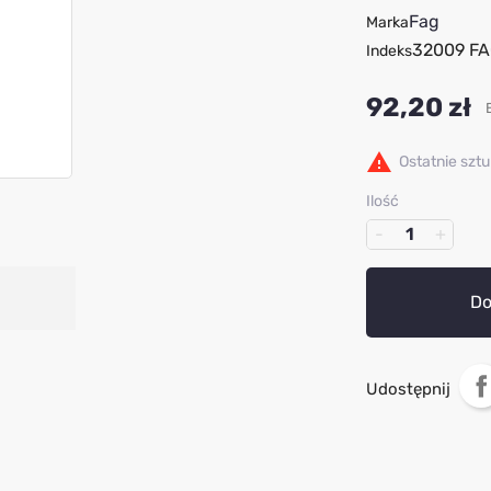
Fag
Marka
32009 F
Indeks
92,20 zł

Ostatnie szt
Ilość
Do
Udostępnij