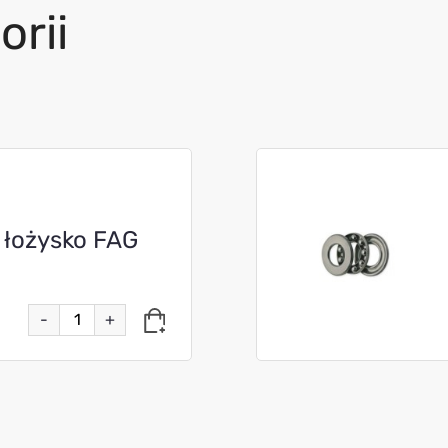
orii
 łożysko FAG
-
+