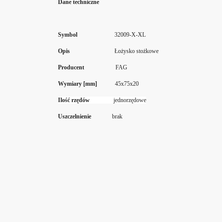
Dane techniczne
Symbol
32009-X-XL
Opis
Łożysko stożkowe
Producent
FAG
Wymiary [mm]
45x75x20
Ilość rzędów
jednorzędowe
Uszczelnienie
brak