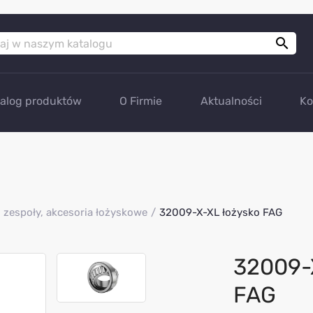

talog produktów
O Firmie
Aktualności
Ko
 zespoły, akcesoria łożyskowe
32009-X-XL łożysko FAG
32009-
FAG