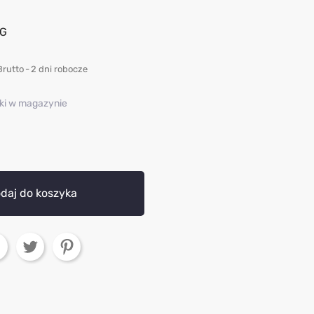
AG
Brutto
2 dni robocze
uki w magazynie
daj do koszyka