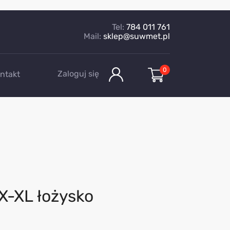
Tel:
784 011 761
Mail:
sklep@suwmet.pl
0
Zaloguj się
ntakt
X-XL łożysko