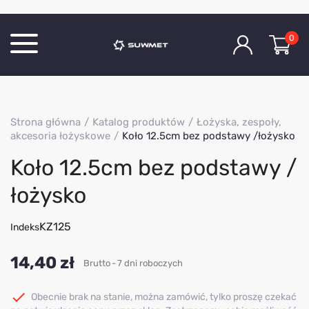
0
Katalog produktów
Strona główna
Katalog produktów
Łożyska, zespoły,
O Firmie
akcesoria łożyskowe
Koło 12.5cm bez podstawy /łożysko
Aktualności
Koło 12.5cm bez podstawy /
Kontakt
łożysko
KZ125
Indeks
14,40 zł
Brutto
7 dni roboczych

Obecnie brak na stanie, można zamówić, tylko proszę czekać