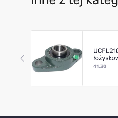
Inne z tej kateg
UCFL210
łożysko
41.30