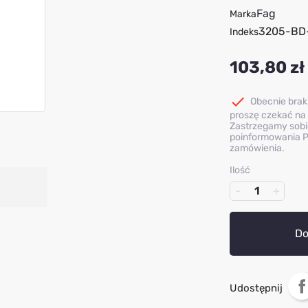
Fag
Marka
3205-BD
Indeks
103,80 zł

Obecnie brak
proszę czekać na 
Zastrzegamy sobi
poinformowania P
zamówienia.
Ilość
Do
Udostępnij