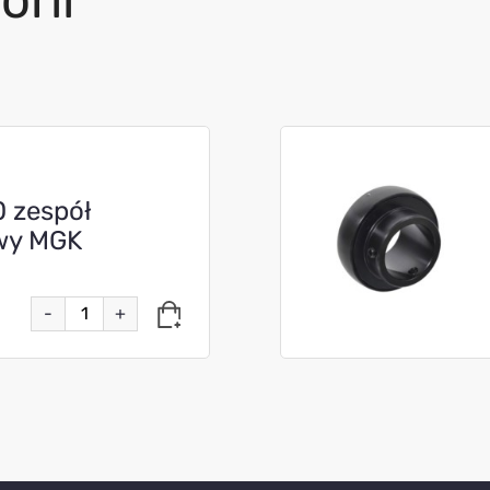
orii
 zespół
wy MGK
-
+