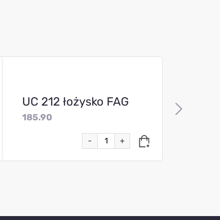
UC 212 łożysko FAG
185.90
-
+