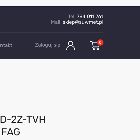
Tel:
784 011 761
Mail:
sklep@suwmet.pl
0
Zaloguj się
ntakt
D-2Z-TVH
 FAG