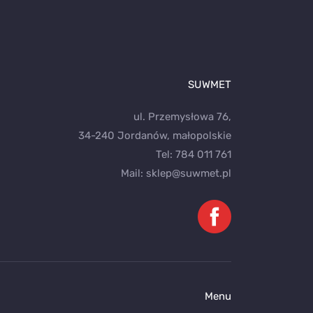
SUWMET
ul. Przemysłowa 76,
34-240 Jordanów, małopolskie
Tel:
784 011 761
Mail:
sklep@suwmet.pl
Menu