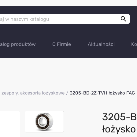

talog produktów
O Firmie
Aktualności
Ko
 zespoły, akcesoria łożyskowe
3205-BD-2Z-TVH łożysko FAG
3205-B
łożysko