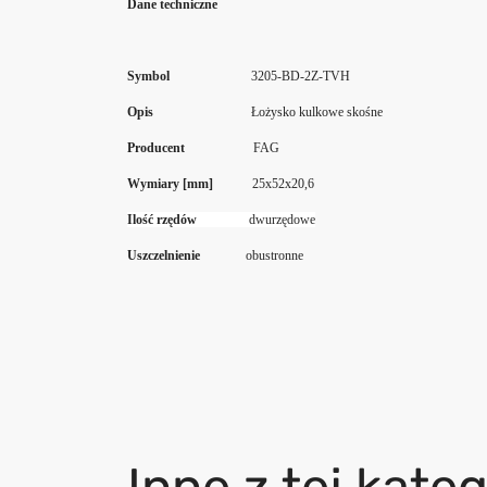
Dane techniczne
Symbol
3205-BD-2Z-TVH
Opis
Łożysko kulkowe skośne
Producent
FAG
Wymiary [mm]
25x52x20,6
Ilość rzędów
dwurzędowe
Uszczelnienie
obustronne