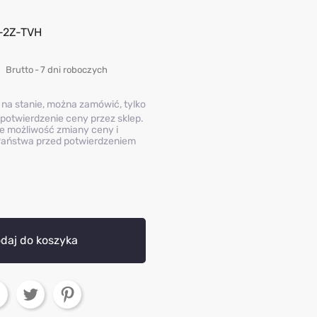
-2Z-TVH
Brutto
7 dni roboczych
 na stanie, można zamówić, tylko
potwierdzenie ceny przez sklep.
e możliwość zmiany ceny i
aństwa przed potwierdzeniem
daj do koszyka