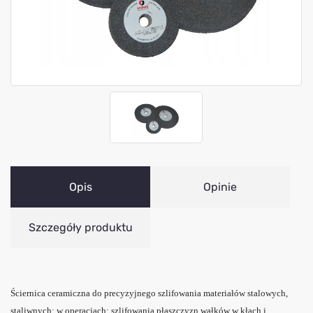
Opis
Opinie
Szczegóły produktu
Ściernica ceramiczna do precyzyjnego szlifowania materiałów stalowych,
staliwnych; w operacjach: szlifowania płaszczyzn wałków w kłach i