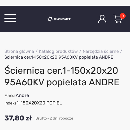
0
Katalog produktów
Strona główna
Katalog produktów
Narzędzia ścierne
O Firmie
Ściernica cer.1-150x20x20 95A60KV popielata ANDRE
Aktualności
Ściernica cer.1-150x20x20
Kontakt
95A60KV popielata ANDRE
Andre
Marka
1-150X20X20 POPIEL
Indeks
37,80 zł
Brutto
2 dni robocze