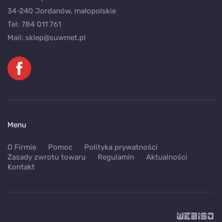
34-240 Jordanów, małopolskie
Tel:
784 011 761
Mail:
sklep@suwmet.pl
Menu
O Firmie
Pomoc
Polityka prywatności
Zasady zwrotu towaru
Regulamin
Aktualności
Kontakt
WEB
ISO