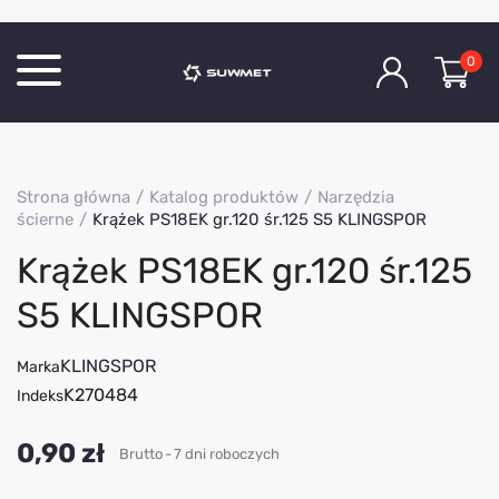
0
Katalog produktów
Strona główna
Katalog produktów
Narzędzia
O Firmie
ścierne
Krążek PS18EK gr.120 śr.125 S5 KLINGSPOR
Aktualności
Krążek PS18EK gr.120 śr.125
Kontakt
S5 KLINGSPOR
KLINGSPOR
Marka
K270484
Indeks
0,90 zł
Brutto
7 dni roboczych