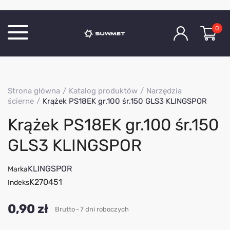
0
Katalog produktów
Strona główna
Katalog produktów
Narzędzia
O Firmie
ścierne
Krążek PS18EK gr.100 śr.150 GLS3 KLINGSPOR
Aktualności
Krążek PS18EK gr.100 śr.150
Kontakt
GLS3 KLINGSPOR
KLINGSPOR
Marka
K270451
Indeks
0,90 zł
Brutto
7 dni roboczych