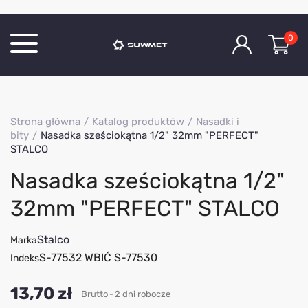
0
Katalog produktów
Strona główna
Katalog produktów
Nasadki i
O Firmie
bity
Nasadka sześciokątna 1/2" 32mm "PERFECT"
STALCO
Aktualności
Nasadka sześciokątna 1/2"
Kontakt
32mm "PERFECT" STALCO
Stalco
Marka
S-77532 WBIĆ S-77530
Indeks
13,70 zł
Brutto
2 dni robocze