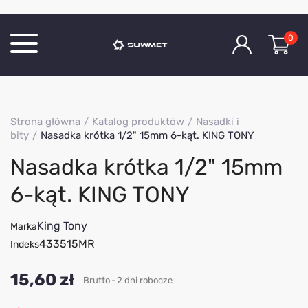
0
Katalog produktów
Strona główna
Katalog produktów
Nasadki i
O Firmie
bity
Nasadka krótka 1/2" 15mm 6-kąt. KING TONY
Aktualności
Nasadka krótka 1/2" 15mm
Kontakt
6-kąt. KING TONY
King Tony
Marka
433515MR
Indeks
15,60 zł
Brutto
2 dni robocze