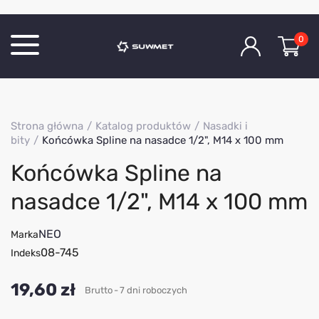
0
Katalog produktów
Strona główna
Katalog produktów
Nasadki i
O Firmie
bity
Końcówka Spline na nasadce 1/2", M14 x 100 mm
Aktualności
Końcówka Spline na
Kontakt
nasadce 1/2", M14 x 100 mm
NEO
Marka
08-745
Indeks
19,60 zł
Brutto
7 dni roboczych