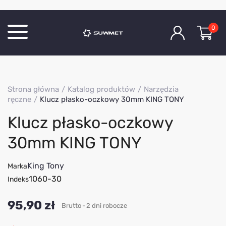
0
Katalog produktów
Strona główna
Katalog produktów
Narzędzia
O Firmie
ręczne
Klucz płasko-oczkowy 30mm KING TONY
Aktualności
Klucz płasko-oczkowy
Kontakt
30mm KING TONY
King Tony
Marka
1060-30
Indeks
95,90 zł
Brutto
2 dni robocze