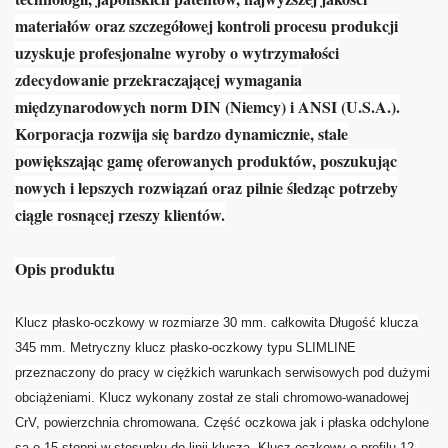
materiałów oraz szczegółowej kontroli procesu produkcji
uzyskuje profesjonalne wyroby o wytrzymałości
zdecydowanie przekraczającej wymagania
międzynarodowych norm DIN (Niemcy) i ANSI (U.S.A.).
Korporacja rozwija się bardzo dynamicznie, stale
powiększając gamę oferowanych produktów, poszukując
nowych i lepszych rozwiązań oraz pilnie śledząc potrzeby
ciągle rosnącej rzeszy klientów.
Opis produktu
Klucz płasko-oczkowy w rozmiarze 30 mm. całkowita Długość klucza
345 mm.
Metryczny klucz płasko-oczkowy typu SLIMLINE
przeznaczony do pracy w ciężkich warunkach serwisowych pod dużymi
obciążeniami. Klucz wykonany został ze stali chromowo-wanadowej
CrV, powierzchnia chromowana. Część oczkowa jak i płaska odchylone
są o 15 stopni w stosunku do linii klucza. Klucz oczkowy o profilu 12-