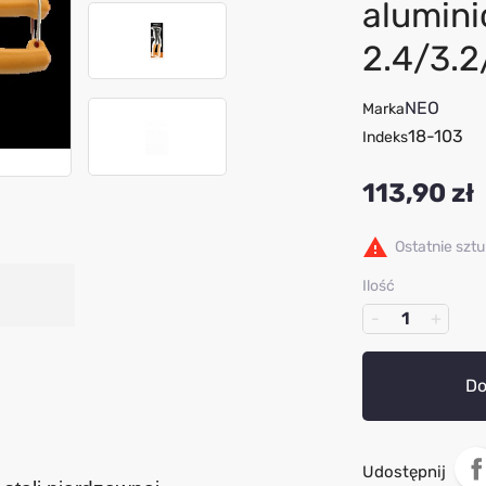
alumin
2.4/3.2
NEO
Marka
18-103
Indeks
113,90 zł

Ostatnie szt
Ilość
Do
Udostępnij