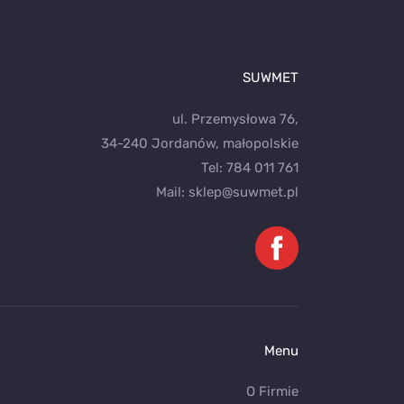
SUWMET
ul. Przemysłowa 76,
34-240 Jordanów, małopolskie
Tel:
784 011 761
Mail:
sklep@suwmet.pl
Menu
O Firmie