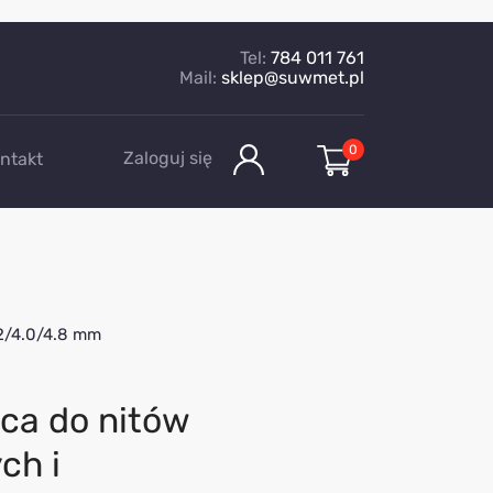
Tel:
784 011 761
Mail:
sklep@suwmet.pl
0
Zaloguj się
ntakt
.2/4.0/4.8 mm
ca do nitów
ch i