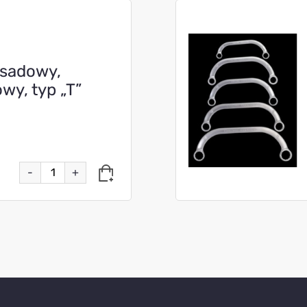
asadowy,
owy, typ „T”
-
+