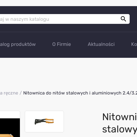

talog produktów
O Firmie
Aktualności
Ko
a ręczne
Nitownica do nitów stalowych i aluminiowych 2.4/3
Nitowni
stalowy