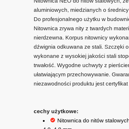
Nitownica NEO do nitów stalowych, ze 
aluminiowych, miedzianych o średnicy 
Do profesjonalnego użytku w budownic
Nitownica zrywa nity z twardych materia
nierdzewna. Korpus nitownicy wykona
dźwignia odkuwana ze stali. Szczęki 
wykonane z wysokiej jakości stali sto
trwałość. Wygodne uchwyty z pierście
ułatwiającym przechowywanie. Gwarant
niezawodności produktu jest certyfika
cechy użytkowe:
Nitownica do nitów stalowych