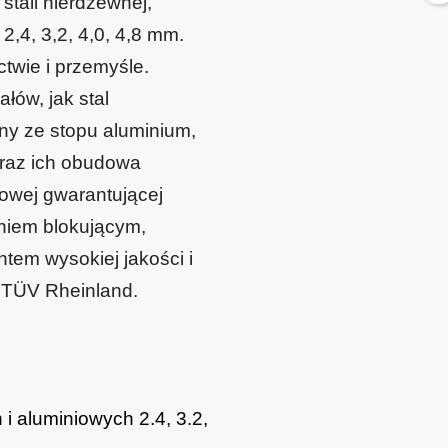
stali nierdzewnej,
2,4, 3,2, 4,0, 4,8 mm.
twie i przemyśle.
łów, jak stal
ny ze stopu aluminium,
oraz ich obudowa
powej gwarantującej
niem blokującym,
em wysokiej jakości i
t TÜV Rheinland.
 i aluminiowych 2.4, 3.2,