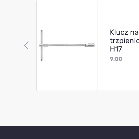
Klucz n
y
trzpieni
H17
9.00