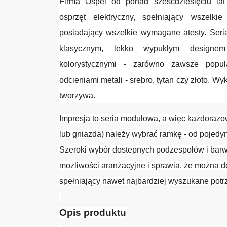
Firma Ospel od ponad sześćdziesięciu lat 
osprzęt elektryczny, spełniający wszelk
posiadający wszelkie wymagane atesty. Seria
klasycznym, lekko wypukłym designe
kolorystycznymi - zarówno zawsze popula
odcieniami metali - srebro, tytan czy złoto. Wy
tworzywa.
Impresja to seria modułowa, a więc każdoraz
lub gniazda) należy wybrać ramkę - od pojedyn
Szeroki wybór dostepnych podzespołów i barw
możliwości aranżacyjne i sprawia, że można 
spełniający nawet najbardziej wyszukane potr
Opis produktu