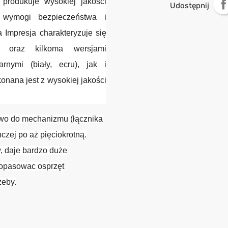
produkuje wysokiej jakości
Udostępnij
ie wymogi bezpieczeństwa i
 Impresja charakteryzuje się
m oraz kilkoma wersjami
rnymi (biały, ecru), jak i
konana jest z wysokiej jakości
owo do mechanizmu (łącznika
czej po aż pięciokrotną.
, daje bardzo duże
dopasowac osprzęt
zeby.