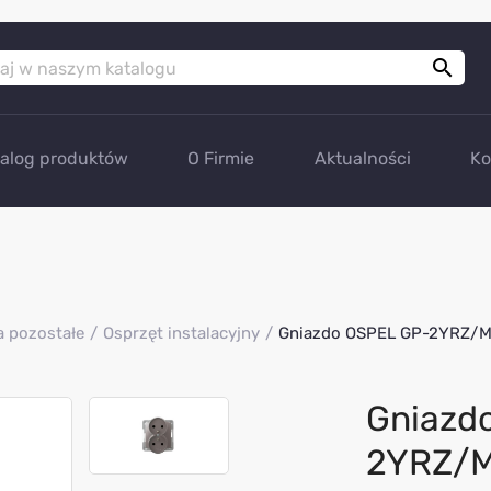

talog produktów
O Firmie
Aktualności
Ko
a pozostałe
Osprzęt instalacyjny
Gniazdo OSPEL GP-2YRZ/M
Gniazd
2YRZ/M