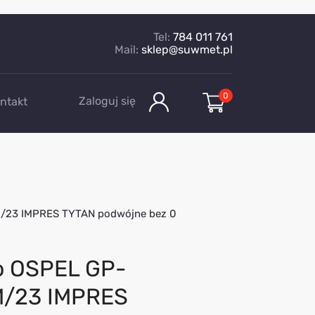
Tel:
784 011 761
Mail:
sklep@suwmet.pl
0
Zaloguj się
ntakt
/23 IMPRES TYTAN podwójne bez 0
o OSPEL GP-
/23 IMPRES