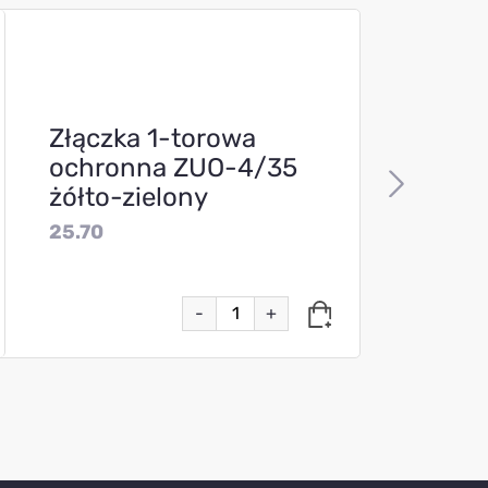
Złączka 1-torowa
ochronna ZUO-4/35
żółto-zielony
25.70
-
+