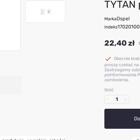
TYTAN 
Ospel
Marka
17020100
Indeks
22,40 zł

Obecnie brak
proszę czekać na 
Zastrzegamy sobi
poinformowania P
zamówienia.
Ilość
Do