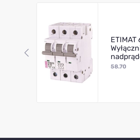
1
ETIMAT 
Wyłączn
nadprą
58.70