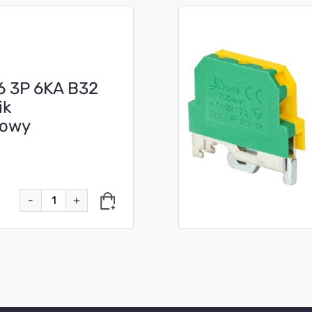
6 3P 6KA B32
ik
dowy
-
+