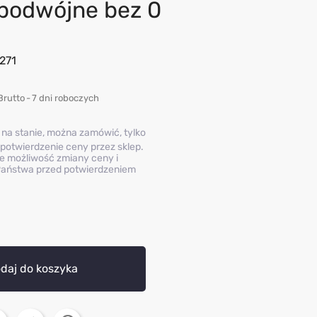
podwójne bez 0
271
Brutto
7 dni roboczych
 na stanie, można zamówić, tylko
potwierdzenie ceny przez sklep.
e możliwość zmiany ceny i
aństwa przed potwierdzeniem
daj do koszyka