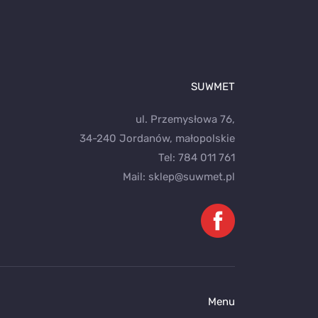
SUWMET
ul. Przemysłowa 76,
34-240 Jordanów, małopolskie
Tel:
784 011 761
Mail:
sklep@suwmet.pl
Menu