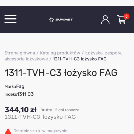
0
Katalog produktów
Strona główna
Katalog produktów
Łożyska, zespoły,
O Firmie
akcesoria łożyskowe
1311-TVH-C3 łożysko FAG
Aktualności
1311-TVH-C3 łożysko FAG
Kontakt
Fag
Marka
1311 C3
Indeks
344,10 zł
Brutto
2 dni robocze
1311-TVH-C3 łożysko FAG

Ostatnie sztuki w magazynie