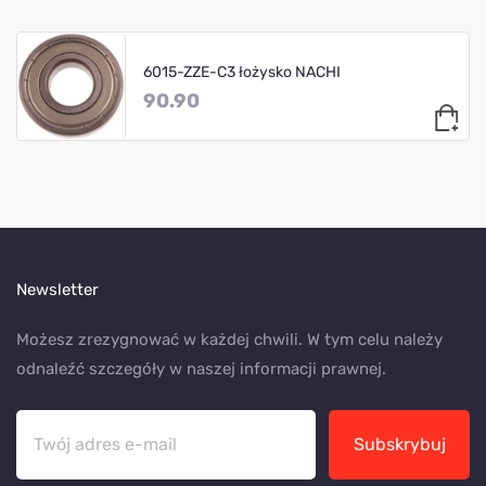
6015-ZZE-C3 łożysko NACHI
90.90
Newsletter
Możesz zrezygnować w każdej chwili. W tym celu należy
odnaleźć szczegóły w naszej informacji prawnej.
Subskrybuj