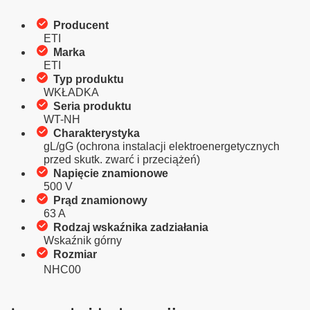
Producent
ETI
Marka
ETI
Typ produktu
WKŁADKA
Seria produktu
WT-NH
Charakterystyka
gL/gG (ochrona instalacji elektroenergetycznych
przed skutk. zwarć i przeciążeń)
Napięcie znamionowe
500 V
Prąd znamionowy
63 A
Rodzaj wskaźnika zadziałania
Wskaźnik górny
Rozmiar
NHC00