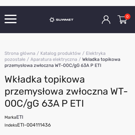
0
Katalog produktów
Strona główna
Katalog produktów
Elektryka
O Firmie
pozostałe
Aparatura elektryczna
Wkładka topikowa
przemysłowa zwłoczna WT-00C/gG 63A P ETI
Aktualności
Wkładka topikowa
Kontakt
przemysłowa zwłoczna WT-
00C/gG 63A P ETI
ETI
Marka
ETI-004111436
Indeks