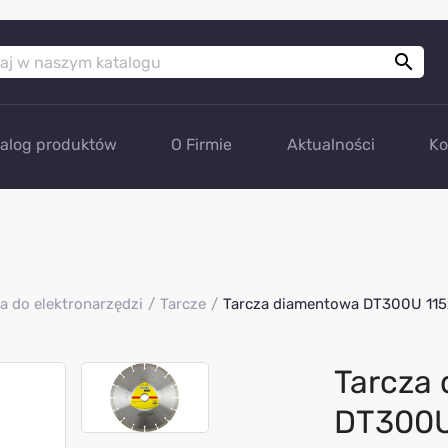

talog produktów
O Firmie
Aktualności
Ko
a do elektronarzędzi
Tarcze
Tarcza diamentowa DT300U 115
Tarcza
DT300U