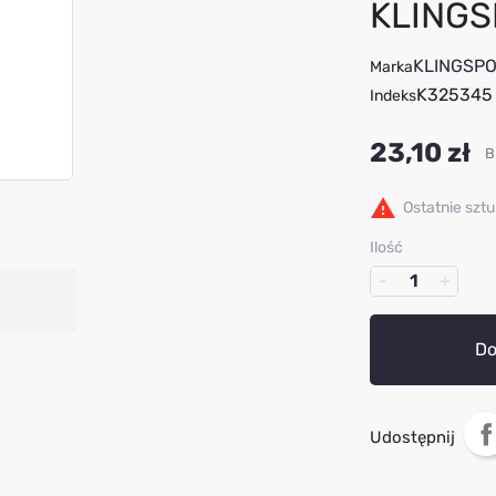
KLING
KLINGSP
Marka
K325345
Indeks
23,10 zł
B

Ostatnie szt
Ilość
Do
Udostępnij