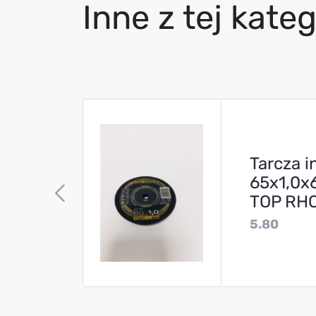
Inne z tej kateg
Tarcza i
65x1,0x6
TOP RH
5.80