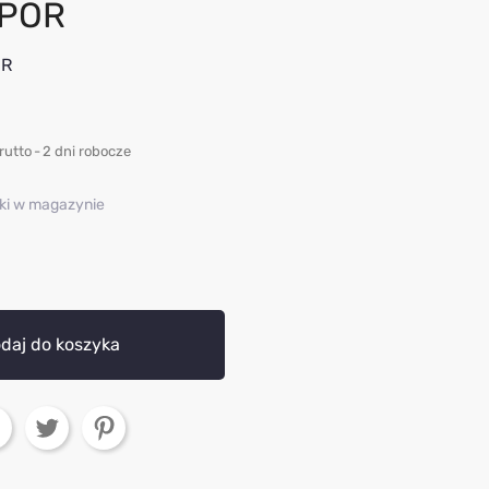
SPOR
OR
rutto
2 dni robocze
uki w magazynie
daj do koszyka