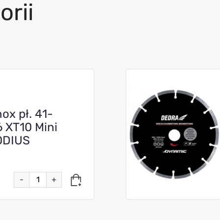
orii
nox pł. 41-
 XT10 Mini
ODIUS
-
+