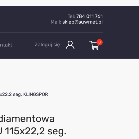
Tel:
784 011 761
Mail:
sklep@suwmet.pl
0
Zaloguj się
ntakt
x22,2 seg. KLINGSPOR
 diamentowa
 115x22,2 seg.