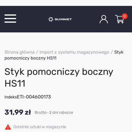
0
Katalog produktów
Strona główna
Import z systemu magazynowego
Styk
O Firmie
pomocniczy boczny HS11
Aktualności
Styk pomocniczy boczny
Kontakt
HS11
ETI-004600173
Indeks
31,99 zł
Brutto
2 dni robocze

Ostatnie sztuki w magazynie