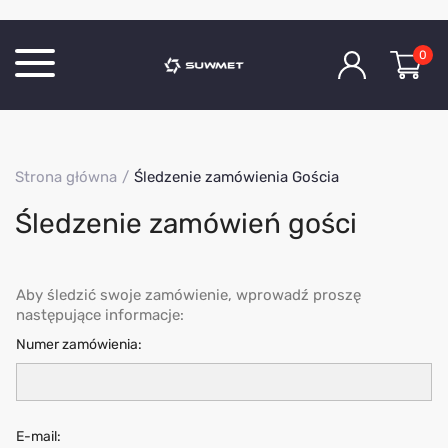
0
Katalog produktów
Strona główna
Śledzenie zamówienia Gościa
O Firmie
Śledzenie zamówień gości
Aktualności
Kontakt
Aby śledzić swoje zamówienie, wprowadź proszę
następujące informacje:
Numer zamówienia:
E-mail: