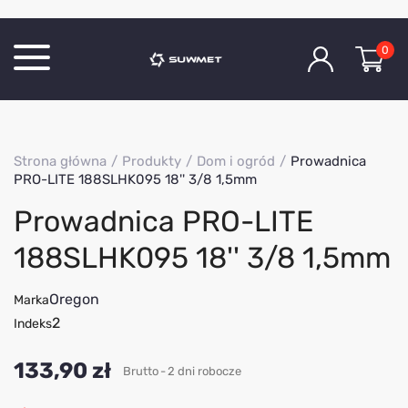
0
Katalog produktów
Strona główna
Produkty
Dom i ogród
Prowadnica
O Firmie
PRO-LITE 188SLHK095 18'' 3/8 1,5mm
Aktualności
Prowadnica PRO-LITE
Kontakt
188SLHK095 18'' 3/8 1,5mm
Oregon
Marka
2
Indeks
133,90 zł
Brutto
2 dni robocze