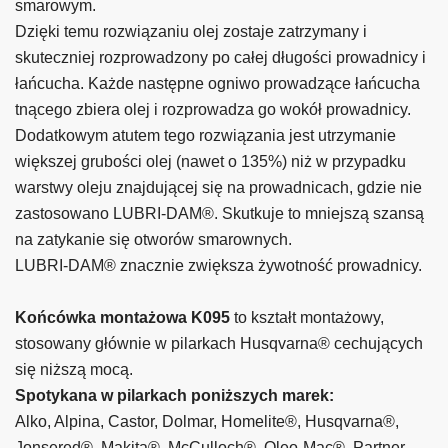
smarowym.
Dzięki temu rozwiązaniu olej zostaje zatrzymany i
skuteczniej rozprowadzony po całej długości prowadnicy i
łańcucha. Każde następne ogniwo prowadzące łańcucha
tnącego zbiera olej i rozprowadza go wokół prowadnicy.
Dodatkowym atutem tego rozwiązania jest utrzymanie
większej grubości olej (nawet o 135%) niż w przypadku
warstwy oleju znajdującej się na prowadnicach, gdzie nie
zastosowano LUBRI-DAM®. Skutkuje to mniejszą szansą
na zatykanie się otworów smarownych.
LUBRI-DAM® znacznie zwiększa żywotność prowadnicy.
Końcówka montażowa K095
to kształt montażowy,
stosowany głównie w pilarkach Husqvarna® cechujących
się niższą mocą.
Spotykana w pilarkach poniższych marek:
Alko, Alpina, Castor, Dolmar, Homelite®, Husqvarna®,
Jonsered®, Makita®, McCulloch®, Oleo-Mac®, Partner,