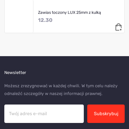
Zawias toczony LUX 25mm z kulką
12.30
Newsletter
Możesz zrezygnować w każdej chwili. W tym celu należy
odnaleźć szczegóły w naszej informacji prawnej.
Subskrybuj