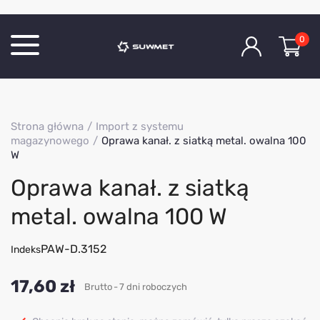
0
Katalog produktów
Strona główna
Import z systemu
O Firmie
magazynowego
Oprawa kanał. z siatką metal. owalna 100
W
Aktualności
Oprawa kanał. z siatką
Kontakt
metal. owalna 100 W
PAW-D.3152
Indeks
17,60 zł
Brutto
7 dni roboczych