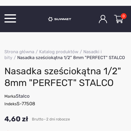
0
Katalog produktów
Strona główna
Katalog produktów
Nasadki i
O Firmie
bity
Nasadka sześciokątna 1/2" 8mm "PERFECT" STALCO
Aktualności
Nasadka sześciokątna 1/2"
Kontakt
8mm "PERFECT" STALCO
Stalco
Marka
S-77508
Indeks
4,60 zł
Brutto
2 dni robocze