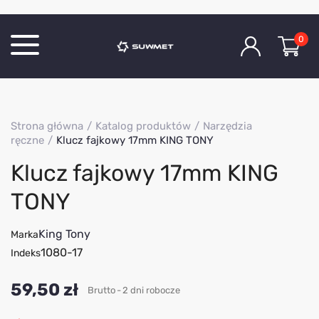
0
Katalog produktów
Strona główna
Katalog produktów
Narzędzia
O Firmie
ręczne
Klucz fajkowy 17mm KING TONY
Aktualności
Klucz fajkowy 17mm KING
Kontakt
TONY
King Tony
Marka
1080-17
Indeks
59,50 zł
Brutto
2 dni robocze