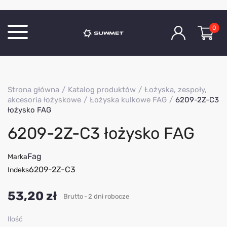
0
Katalog produktów
Strona główna
Katalog produktów
Łożyska, zespoły,
O Firmie
akcesoria łożyskowe
Łożyska kulkowe FAG
6209-2Z-C3
łożysko FAG
Aktualności
6209-2Z-C3 łożysko FAG
Kontakt
Fag
Marka
6209-2Z-C3
Indeks
53,20 zł
Brutto
2 dni robocze
Ilość