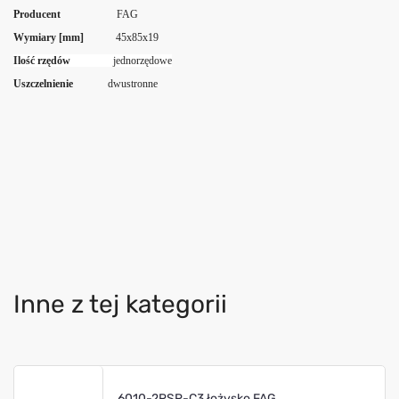
Producent
FAG
Wymiary [mm]
45x85x19
Ilość rzędów
jednorzędowe
Uszczelnienie
dwustronne
Inne z tej kategorii
6010-2RSR-C3 łożysko FAG