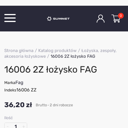
0
Katalog produktów
Strona główna
Katalog produktów
Łożyska, zespoły,
O Firmie
akcesoria łożyskowe
16006 2Z łożysko FAG
Aktualności
16006 2Z łożysko FAG
Kontakt
Fag
Marka
16006 ZZ
Indeks
36,20 zł
Brutto
2 dni robocze
Ilość