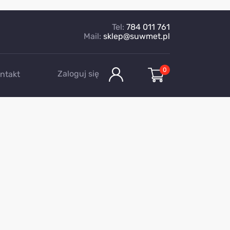
Tel:
784 011 761
Mail:
sklep@suwmet.pl
0
Zaloguj się
ntakt