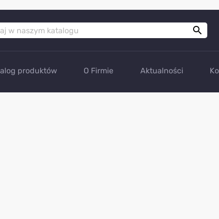

talog produktów
O Firmie
Aktualności
Ko