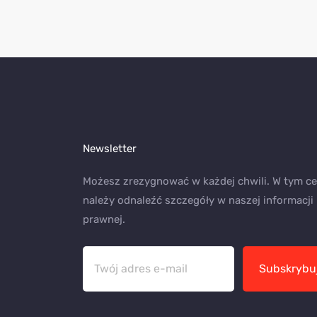
Newsletter
Możesz zrezygnować w każdej chwili. W tym ce
należy odnaleźć szczegóły w naszej informacji
prawnej.
Subskrybu